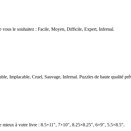
 vous le souhaitez : Facile, Moyen, Difficile, Expert, Infernal.
ble, Implacable, Cruel, Sauvage, Infernal. Puzzles de haute qualité prêt
 le mieux à votre livre : 8.5×11", 7×10", 8.25×8.25", 6×9", 5.5×8.5".