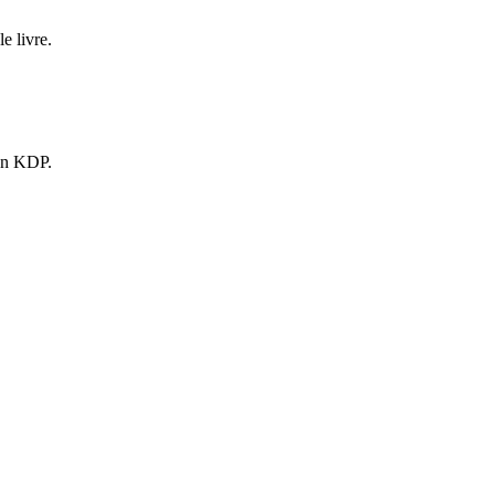
e livre.
zon KDP.