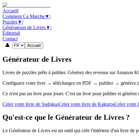
Accueil
|
Comment Ça Marche
▼
|
Puzzles
▼
|
Générateurs de Livres
▼
|
Éditorial
|
Contact
👤
Accueil
Générateur de Livres
Livres de puzzles prêts à publier. Générez des revenus sur Amazon K
Configurez votre livre → téléchargez en PDF → publiez → générez d
Ce n'est pas un livre pour jouer. C'est un livre pour publier et générer
Créer votre livre de Sudokus
Créer votre livre de Kakuros
Créer votre 
Qu'est-ce que le Générateur de Livres ?
Le Générateur de Livres est un outil qui crée l'intérieur d'un livre d