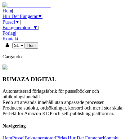
Hem
|
Hur Det Fungerar
▼
|
Pussel
▼
|
Bokgeneratorer
▼
|
Förlag
|
Kontakt
👤
Hem
Cargando...
RUMAZA DIGITAL
Automatiserad förlagsfabrik för pusselböcker och
utbildningsinnehåll.
Redo att använda innehåll utan anpassade processer.
Producera sudoku, ordsökningar, korsord och mer i stor skala.
Perfekt för Amazon KDP och self-publishing plattformar.
Navigering
Hem
Pussel
Bokgeneratorer
Förlag
Hur Det Fungerar
Kontakt