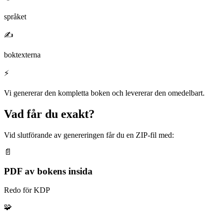
språket
✍️
boktexterna
⚡
Vi genererar den kompletta boken och levererar den omedelbart.
Vad får du exakt?
Vid slutförande av genereringen får du en ZIP-fil med:
📄
PDF av bokens insida
Redo för KDP
🧩