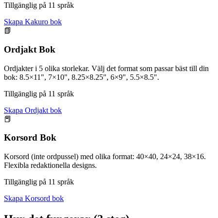
Tillgänglig på 11 språk
Skapa Kakuro bok
📗
Ordjakt Bok
Ordjakter i 5 olika storlekar. Välj det format som passar bäst till din
bok: 8.5×11", 7×10", 8.25×8.25", 6×9", 5.5×8.5".
Tillgänglig på 11 språk
Skapa Ordjakt bok
📕
Korsord Bok
Korsord (inte ordpussel) med olika format: 40×40, 24×24, 38×16.
Flexibla redaktionella designs.
Tillgänglig på 11 språk
Skapa Korsord bok