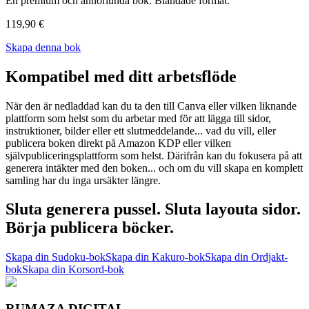
En premium och annorlunda bok. Blandade format.
119,90 €
Skapa denna bok
Kompatibel med ditt arbetsflöde
När den är nedladdad kan du ta den till Canva eller vilken liknande
plattform som helst som du arbetar med för att lägga till sidor,
instruktioner, bilder eller ett slutmeddelande... vad du vill, eller
publicera boken direkt på Amazon KDP eller vilken
självpubliceringsplattform som helst. Därifrån kan du fokusera på att
generera intäkter med den boken... och om du vill skapa en komplett
samling har du inga ursäkter längre.
Sluta generera pussel. Sluta layouta sidor.
Börja publicera böcker.
Skapa din Sudoku-bok
Skapa din Kakuro-bok
Skapa din Ordjakt-
bok
Skapa din Korsord-bok
RUMAZA DIGITAL