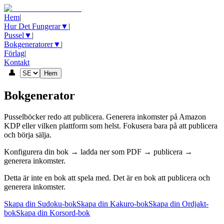
Hem
|
Hur Det Fungerar
▼
|
Pussel
▼
|
Bokgeneratorer
▼
|
Förlag
|
Kontakt
👤
Hem
Bokgenerator
Pusselböcker redo att publicera. Generera inkomster på Amazon
KDP eller vilken plattform som helst. Fokusera bara på att publicera
och börja sälja.
Konfigurera din bok → ladda ner som PDF → publicera →
generera inkomster.
Detta är inte en bok att spela med. Det är en bok att publicera och
generera inkomster.
Skapa din Sudoku-bok
Skapa din Kakuro-bok
Skapa din Ordjakt-
bok
Skapa din Korsord-bok