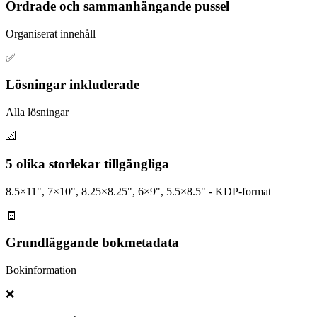
Ordrade och sammanhängande pussel
Organiserat innehåll
✅
Lösningar inkluderade
Alla lösningar
📐
5 olika storlekar tillgängliga
8.5×11", 7×10", 8.25×8.25", 6×9", 5.5×8.5" - KDP-format
🧾
Grundläggande bokmetadata
Bokinformation
❌