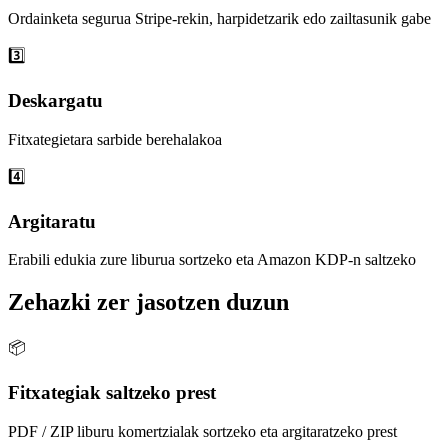
Ordainketa segurua Stripe-rekin, harpidetzarik edo zailtasunik gabe
3️⃣
Deskargatu
Fitxategietara sarbide berehalakoa
4️⃣
Argitaratu
Erabili edukia zure liburua sortzeko eta Amazon KDP-n saltzeko
Zehazki zer jasotzen duzun
📦
Fitxategiak saltzeko prest
PDF / ZIP liburu komertzialak sortzeko eta argitaratzeko prest