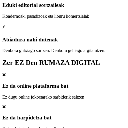
Eduki editorial sortzaileak
Koadernoak, pasadizoak eta liburu komertzialak
⚡
Abiadura nahi dutenak
Denbora gutxiago sortzen. Denbora gehiago argitaratzen.
Zer EZ Den RUMAZA DIGITAL
❌
Ez da online plataforma bat
Ez dugu online jokoetarako sarbiderik saltzen
❌
Ez da harpidetza bat