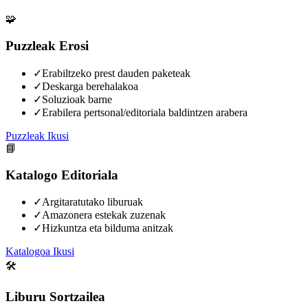
🧩
Puzzleak Erosi
✓
Erabiltzeko prest dauden paketeak
✓
Deskarga berehalakoa
✓
Soluzioak barne
✓
Erabilera pertsonal/editoriala baldintzen arabera
Puzzleak Ikusi
📘
Katalogo Editoriala
✓
Argitaratutako liburuak
✓
Amazonera estekak zuzenak
✓
Hizkuntza eta bilduma anitzak
Katalogoa Ikusi
🛠️
Liburu Sortzailea