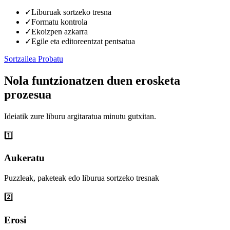
✓
Liburuak sortzeko tresna
✓
Formatu kontrola
✓
Ekoizpen azkarra
✓
Egile eta editoreentzat pentsatua
Sortzailea Probatu
Nola funtzionatzen duen erosketa
prozesua
Ideiatik zure liburu argitaratua minutu gutxitan.
1️⃣
Aukeratu
Puzzleak, paketeak edo liburua sortzeko tresnak
2️⃣
Erosi