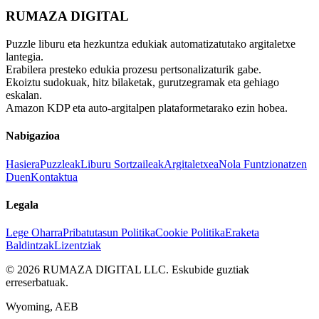
RUMAZA DIGITAL
Puzzle liburu eta hezkuntza edukiak automatizatutako argitaletxe
lantegia.
Erabilera presteko edukia prozesu pertsonalizaturik gabe.
Ekoiztu sudokuak, hitz bilaketak, gurutzegramak eta gehiago
eskalan.
Amazon KDP eta auto-argitalpen plataformetarako ezin hobea.
Nabigazioa
Hasiera
Puzzleak
Liburu Sortzaileak
Argitaletxea
Nola Funtzionatzen
Duen
Kontaktua
Legala
Lege Oharra
Pribatutasun Politika
Cookie Politika
Eraketa
Baldintzak
Lizentziak
©
2026
RUMAZA DIGITAL LLC.
Eskubide guztiak
erreserbatuak.
Wyoming, AEB