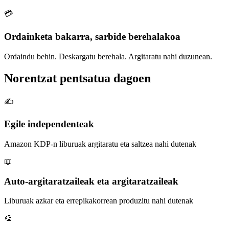
💳
Ordainketa bakarra, sarbide berehalakoa
Ordaindu behin. Deskargatu berehala. Argitaratu nahi duzunean.
Norentzat pentsatua dagoen
✍️
Egile independenteak
Amazon KDP-n liburuak argitaratu eta saltzea nahi dutenak
📖
Auto-argitaratzaileak eta argitaratzaileak
Liburuak azkar eta errepikakorrean produzitu nahi dutenak
🎨