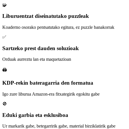
🧩
Liburuentzat diseinatutako puzzleak
Koaderno osorako pentsatutako egitura, ez puzzle banakorrak
✅
Sartzeko prest dauden soluzioak
Orduak aurreztu lan eta maquetazioan
🖨️
KDP-rekin bateragarria den formatua
Igo zure liburua Amazon-era fitxategirik egokitu gabe
🚫
Eduki garbia eta esklusiboa
Ur markarik gabe, betegarririk gabe, material birziklatirik gabe