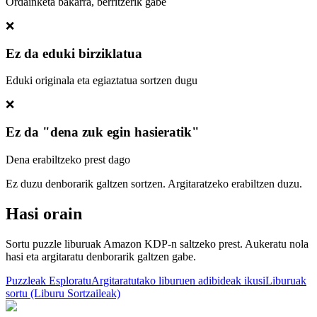
Ordainketa bakarra, berritzerik gabe
❌
Ez da eduki birziklatua
Eduki originala eta egiaztatua sortzen dugu
❌
Ez da "dena zuk egin hasieratik"
Dena erabiltzeko prest dago
Ez duzu denborarik galtzen sortzen. Argitaratzeko erabiltzen duzu.
Hasi orain
Sortu puzzle liburuak Amazon KDP-n saltzeko prest. Aukeratu nola
hasi eta argitaratu denborarik galtzen gabe.
Puzzleak Esploratu
Argitaratutako liburuen adibideak ikusi
Liburuak
sortu (Liburu Sortzaileak)