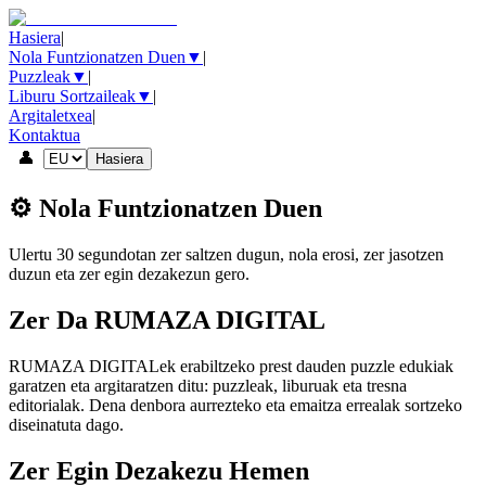
Hasiera
|
Nola Funtzionatzen Duen
▼
|
Puzzleak
▼
|
Liburu Sortzaileak
▼
|
Argitaletxea
|
Kontaktua
👤
Hasiera
⚙️ Nola Funtzionatzen Duen
Ulertu 30 segundotan zer saltzen dugun, nola erosi, zer jasotzen
duzun eta zer egin dezakezun gero.
Zer Da RUMAZA DIGITAL
RUMAZA DIGITALek erabiltzeko prest dauden puzzle edukiak
garatzen eta argitaratzen ditu: puzzleak, liburuak eta tresna
editorialak. Dena denbora aurrezteko eta emaitza errealak sortzeko
diseinatuta dago.
Zer Egin Dezakezu Hemen