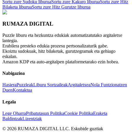
Sortu zure Sudoku liburua
Sortu zure Kakuro liburua
Sortu zure Hitz
Bilaketa liburua
Sortu zure Hitz Gurutze liburua
RUMAZA DIGITAL
Puzzle liburu eta hezkuntza edukiak automatizatutako argitaletxe
lantegia.
Erabilera presteko edukia prozesu pertsonalizaturik gabe.
Ekoiztu sudokuak, hitz bilaketak, gurutzegramak eta gehiago
eskalan.
Amazon KDP eta auto-argitalpen plataformetarako ezin hobea.
Nabigazioa
Hasiera
Puzzleak
Liburu Sortzaileak
Argitaletxea
Nola Funtzionatzen
Duen
Kontaktua
Legala
Lege Oharra
Pribatutasun Politika
Cookie Politika
Eraketa
Baldintzak
Lizentziak
©
2026
RUMAZA DIGITAL LLC.
Eskubide guztiak