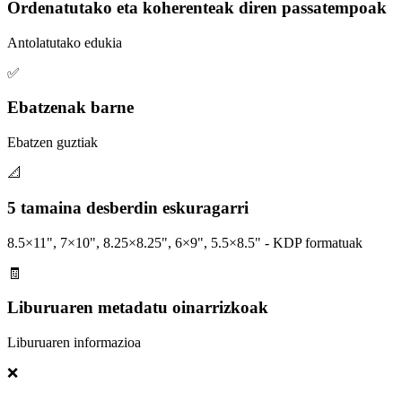
Ordenatutako eta koherenteak diren passatempoak
Antolatutako edukia
✅
Ebatzenak barne
Ebatzen guztiak
📐
5 tamaina desberdin eskuragarri
8.5×11", 7×10", 8.25×8.25", 6×9", 5.5×8.5" - KDP formatuak
🧾
Liburuaren metadatu oinarrizkoak
Liburuaren informazioa
❌