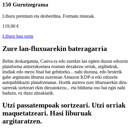
150 Gurutzegrama
Liburu premium eta desberdina. Formatu mistoak.
119,90 €
Liburu hau sortu
Zure lan-fluxuarekin bateragarria
Behin deskargatuta, Canva-ra edo zurekin lan egiten duzun edozein
plataforma antzerakoetara eraman dezakezu orriak, argibideak,
irudiak edo mezu final bat gehitzeko... nahi duzuna, edo besterik
gabe argitaratu liburua zuzenean Amazon KDP-n edo edozein
autopublikazio plataformatan. Hortik aurrera zure liburuarekin diru-
sarrerak sortzeari ekin diezaiokezu... eta bilduma oso bat egin nahi
baduzu, ez duzu aitzakiarik.
Utzi passatempoak sortzeari. Utzi orriak
maquetatzeari. Hasi liburuak
argitaratzen.