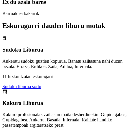
Ez du azala barne
Barrualdea bakarrik
Eskuragarri dauden liburu motak
📘
Sudoku Liburua
Aukeratu sudoku guztien kopurua. Banatu zailtasuna nahi duzun
bezala: Erraza, Erdikoa, Zaila, Aditua, Infernala.
11 hizkuntzatan eskuragarri
Sudoku liburua sortu
🧮
Kakuro Liburua
Kakuro profesionalak zailtasun maila desberdinekin: Gupidagabea,
Gupidagabea, Ankerra, Basatia, Infernala. Kalitate handiko
passatempoak argitaratzeko prest.