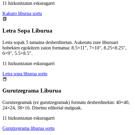
11 hizkuntzatan eskuragarri
Kakuro liburua sortu
📗
Letra Sopa Liburua
Letra sopak 5 tamaina desberdinetan. Aukeratu zure liburuari
hobekien egokitzen zaion formatua: 8.5×11", 7×10", 8.25×8.25",
6×9", 5.5×8.5".
11 hizkuntzatan eskuragarri
Letra sopa liburua sortu
📕
Gurutzegrama Liburua
Gurutzegramak (ez gurutzegramak) formatu desberdinekin: 40×40,
24×24, 38×16. Diseinu editorial malguak.
11 hizkuntzatan eskuragarri
Gurutzegrama liburua sortu