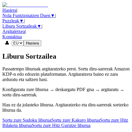
Hasiera
|
Nola Funtzionatzen Duen
▼
|
Puzzleak
▼
|
Liburu Sortzaileak
▼
|
Argitaletxea
|
Kontaktua
👤
Hasiera
Liburu Sortzailea
Passatempo liburuak argitaratzeko prest. Sortu diru-sarrerak Amazon
KDP-n edo edozein plataformatan. Argitaratzera baino ez zara
arduratu eta saltzen hasi.
Konfiguratu zure liburua → deskargatu PDF gisa → argitaratu →
sortu diru-sarrerak.
Hau ez da jolasteko liburua. Argitaratzeko eta diru-sarrerak sortzeko
liburua da.
Sortu zure Sudoku liburua
Sortu zure Kakuro liburua
Sortu zure Hitz
Bilaketa liburua
Sortu zure Hitz Gurutze liburua