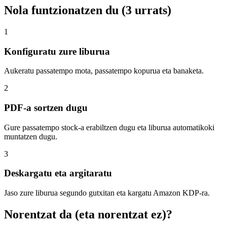
Nola funtzionatzen du (3 urrats)
1
Konfiguratu zure liburua
Aukeratu passatempo mota, passatempo kopurua eta banaketa.
2
PDF-a sortzen dugu
Gure passatempo stock-a erabiltzen dugu eta liburua automatikoki
muntatzen dugu.
3
Deskargatu eta argitaratu
Jaso zure liburua segundo gutxitan eta kargatu Amazon KDP-ra.
Norentzat da (eta norentzat ez)?