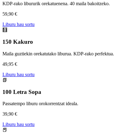
KDP-rako libururik orekatuenena. 40 maila bakoitzeko.
59,90 €
Liburu hau sortu
🧮
150 Kakuro
Maila guztiekin orekatutako liburua. KDP-rako perfektua.
49,95 €
Liburu hau sortu
📗
100 Letra Sopa
Passatempo liburu orokorrentzat ideala.
39,90 €
Liburu hau sortu
📕