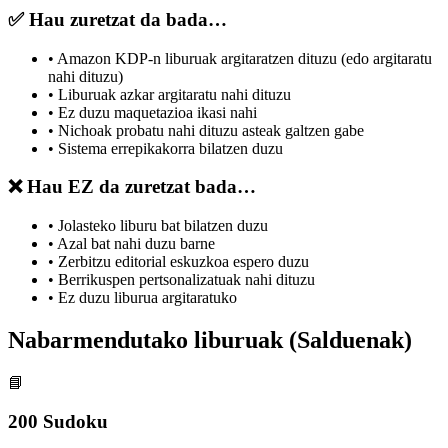
✅ Hau zuretzat da bada…
•
Amazon KDP-n liburuak argitaratzen dituzu (edo argitaratu
nahi dituzu)
•
Liburuak azkar argitaratu nahi dituzu
•
Ez duzu maquetazioa ikasi nahi
•
Nichoak probatu nahi dituzu asteak galtzen gabe
•
Sistema errepikakorra bilatzen duzu
❌ Hau EZ da zuretzat bada…
•
Jolasteko liburu bat bilatzen duzu
•
Azal bat nahi duzu barne
•
Zerbitzu editorial eskuzkoa espero duzu
•
Berrikuspen pertsonalizatuak nahi dituzu
•
Ez duzu liburua argitaratuko
Nabarmendutako liburuak (Salduenak)
📘
200 Sudoku