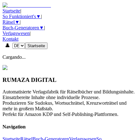
Startseite
|
So Funktioniert's
▼
|
Rätsel
▼
|
Buch-Generatoren
▼
|
Verlagswesen
|
Kontakt
👤
Startseite
Cargando...
RUMAZA DIGITAL
Automatisierte Verlagsfabrik für Rätselbücher und Bildungsinhalte.
Einsatzbereite Inhalte ohne individuelle Prozesse.
Produzieren Sie Sudokus, Wortsuchrätsel, Kreuzworträtsel und
mehr in großem Maßstab.
Perfekt für Amazon KDP und Self-Publishing-Plattformen.
Navigation
Startseite
Rätsel
Buch-Generatoren
Verlagswesen
So