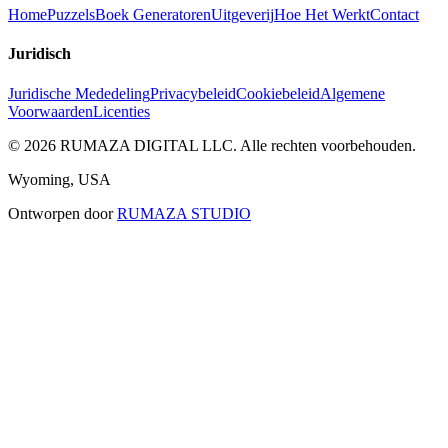
Home
Puzzels
Boek Generatoren
Uitgeverij
Hoe Het Werkt
Contact
Juridisch
Juridische Mededeling
Privacybeleid
Cookiebeleid
Algemene
Voorwaarden
Licenties
©
2026
RUMAZA DIGITAL LLC.
Alle rechten voorbehouden.
Wyoming, USA
Ontworpen door
RUMAZA STUDIO