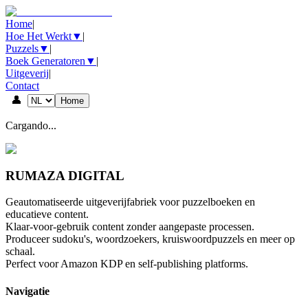
Home
|
Hoe Het Werkt
▼
|
Puzzels
▼
|
Boek Generatoren
▼
|
Uitgeverij
|
Contact
👤
Home
Cargando...
RUMAZA DIGITAL
Geautomatiseerde uitgeverijfabriek voor puzzelboeken en
educatieve content.
Klaar-voor-gebruik content zonder aangepaste processen.
Produceer sudoku's, woordzoekers, kruiswoordpuzzels en meer op
schaal.
Perfect voor Amazon KDP en self-publishing platforms.
Navigatie