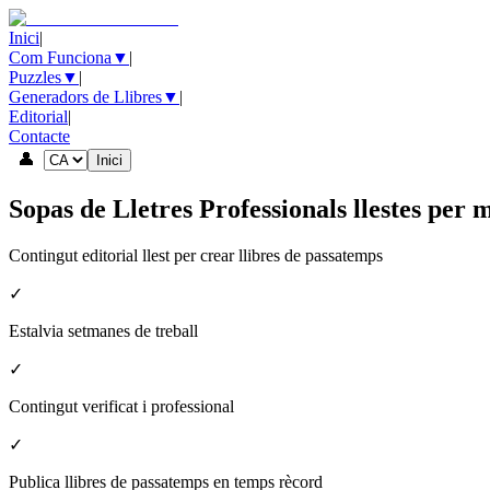
Inici
|
Com Funciona
▼
|
Puzzles
▼
|
Generadors de Llibres
▼
|
Editorial
|
Contacte
👤
Inici
Sopas de Lletres Professionals llestes per
Contingut editorial llest per crear llibres de passatemps
✓
Estalvia setmanes de treball
✓
Contingut verificat i professional
✓
Publica llibres de passatemps en temps rècord