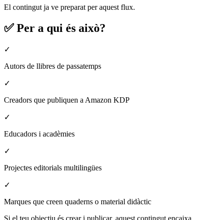
El contingut ja ve preparat per aquest flux.
✅ Per a qui és això?
✓
Autors de llibres de passatemps
✓
Creadors que publiquen a Amazon KDP
✓
Educadors i acadèmies
✓
Projectes editorials multilingües
✓
Marques que creen quaderns o material didàctic
Si el teu objectiu és crear i publicar, aquest contingut encaixa.