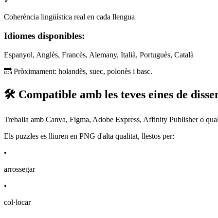
✓
Coherència lingüística real en cada llengua
Idiomes disponibles:
Espanyol, Anglès, Francès, Alemany, Italià, Portuguès, Català
🔜 Pròximament: holandès, suec, polonès i basc.
🛠️ Compatible amb les teves eines de disse
Treballa amb Canva, Figma, Adobe Express, Affinity Publisher o quals
Els puzzles es lliuren en PNG d'alta qualitat, llestos per:
•
arrossegar
•
col·locar