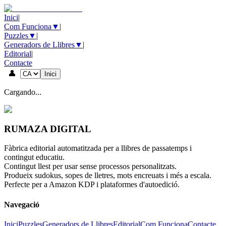
Inici
|
Com Funciona
▼
|
Puzzles
▼
|
Generadors de Llibres
▼
|
Editorial
|
Contacte
👤
Inici
Cargando...
RUMAZA DIGITAL
Fàbrica editorial automatitzada per a llibres de passatemps i
contingut educatiu.
Contingut llest per usar sense processos personalitzats.
Produeix sudokus, sopes de lletres, mots encreuats i més a escala.
Perfecte per a Amazon KDP i plataformes d'autoedició.
Navegació
Inici
Puzzles
Generadors de Llibres
Editorial
Com Funciona
Contacte