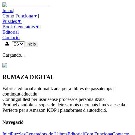
Inicio
|
Cómo Funciona
▼
|
Puzzles
▼
|
Book Generators
▼
|
Editorial
|
Contacto
👤
Inicio
Cargando...
RUMAZA DIGITAL
Fàbrica editorial automatitzada per a llibres de passatemps i
contingut educatiu.
Contingut llest per usar sense processos personalitzats.
Produeix sudokus, sopes de lletres, mots encreuats i més a escala.
Perfecte per a Amazon KDP i plataformes d'autoedició.
Navegació
Inici
Puzzles
Generadors de Llibres
Editorial
Com Funciona
Contacte