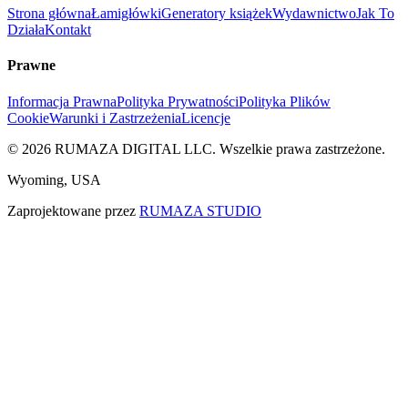
Strona główna
Łamigłówki
Generatory książek
Wydawnictwo
Jak To
Działa
Kontakt
Prawne
Informacja Prawna
Polityka Prywatności
Polityka Plików
Cookie
Warunki i Zastrzeżenia
Licencje
©
2026
RUMAZA DIGITAL LLC.
Wszelkie prawa zastrzeżone.
Wyoming, USA
Zaprojektowane przez
RUMAZA STUDIO