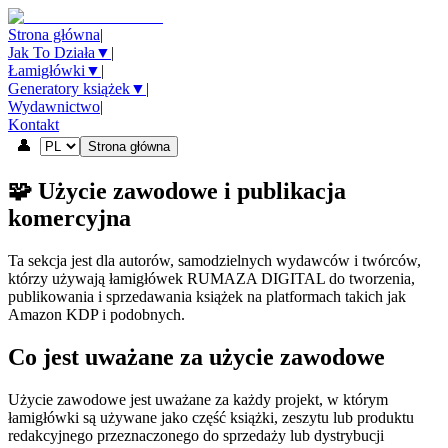
Strona główna
|
Jak To Działa
▼
|
Łamigłówki
▼
|
Generatory książek
▼
|
Wydawnictwo
|
Kontakt
👤
Strona główna
🧩 Użycie zawodowe i publikacja
komercyjna
Ta sekcja jest dla autorów, samodzielnych wydawców i twórców,
którzy używają łamigłówek RUMAZA DIGITAL do tworzenia,
publikowania i sprzedawania książek na platformach takich jak
Amazon KDP i podobnych.
Co jest uważane za użycie zawodowe
Użycie zawodowe jest uważane za każdy projekt, w którym
łamigłówki są używane jako część książki, zeszytu lub produktu
redakcyjnego przeznaczonego do sprzedaży lub dystrybucji